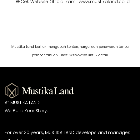
🌐 Cek Website Official kami:
www.mustikaland.co.id
Mustika Land berhak mengubah konten, harga, dan penawaran tanpa
pemberitahuan. Lihat
Disclaimer
untuk detail.
At MUSTIKA LAND,
We Build Your Story.
For over 30 years, MUSTIKA LAND develops and manages