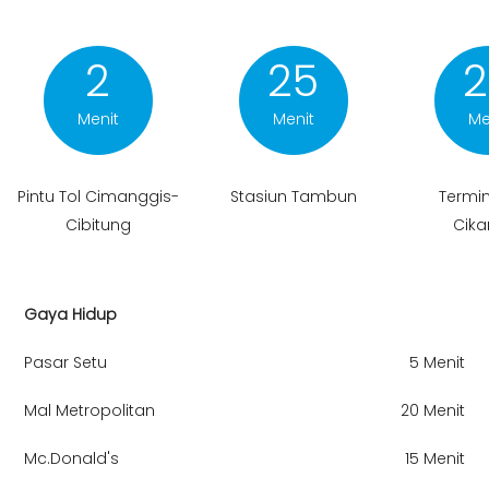
2
25
2
Menit
Menit
Me
Pintu Tol Cimanggis-
Stasiun Tambun
Termin
Cibitung
Cika
Gaya Hidup
Pasar Setu
5 Menit
Mal Metropolitan
20 Menit
Mc.Donald's
15 Menit