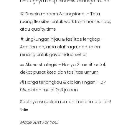
untuk gaya hidup dinamis keluarga muda.
💡 Desain modern & fungsional – Tata
ruang fleksibel untuk work from home, hobi,
atau quality time
🌳 Lingkungan hijau & fasilitas lengkap –
Ada taman, area olahraga, dan kolam
renang untuk gaya hidup sehat
🚗 Akses strategis – Hanya 2 menit ke tol,
dekat pusat kota dan fasilitas umum
💰 Harga terjangkau & cicilan ringan – DP
0%, cicilan mulai Rp3 jutaan
Saatnya wujudkan rumah impianmu di sini!
✨🏡
Made Just For You.