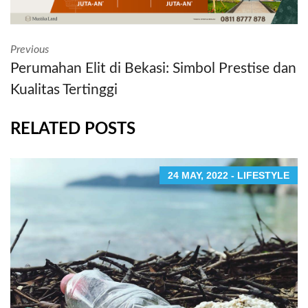
Previous
Perumahan Elit di Bekasi: Simbol Prestise dan
Kualitas Tertinggi
RELATED POSTS
24 MAY, 2022 - LIFESTYLE