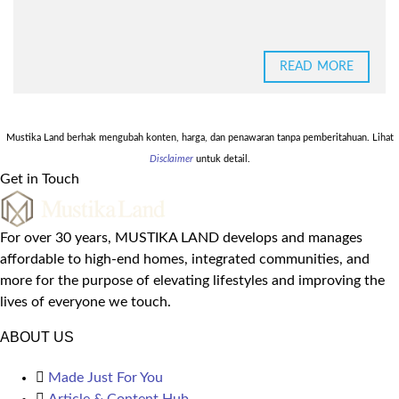
READ MORE
Mustika Land berhak mengubah konten, harga, dan penawaran tanpa pemberitahuan. Lihat
Disclaimer
untuk detail.
Get in Touch
For over 30 years, MUSTIKA LAND develops and manages
affordable to high-end homes, integrated communities, and
more for the purpose of elevating lifestyles and improving the
lives of everyone we touch.
ABOUT US
Made Just For You