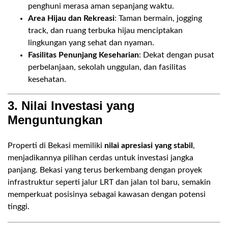
penghuni merasa aman sepanjang waktu.
Area Hijau dan Rekreasi
: Taman bermain, jogging
track, dan ruang terbuka hijau menciptakan
lingkungan yang sehat dan nyaman.
Fasilitas Penunjang Keseharian
: Dekat dengan pusat
perbelanjaan, sekolah unggulan, dan fasilitas
kesehatan.
3. Nilai Investasi yang
Menguntungkan
Properti di Bekasi memiliki
nilai apresiasi yang stabil
,
menjadikannya pilihan cerdas untuk investasi jangka
panjang. Bekasi yang terus berkembang dengan proyek
infrastruktur seperti jalur LRT dan jalan tol baru, semakin
memperkuat posisinya sebagai kawasan dengan potensi
tinggi.