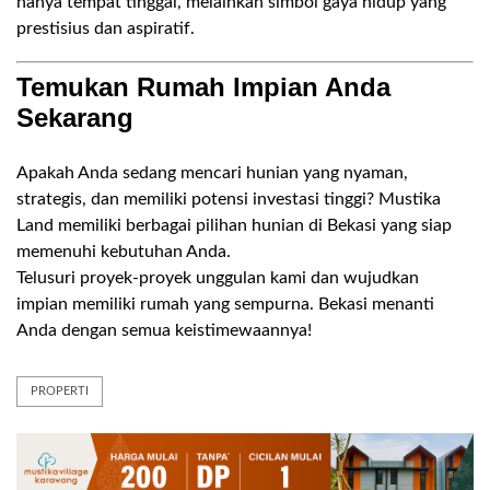
hanya tempat tinggal, melainkan simbol gaya hidup yang
prestisius dan aspiratif.
Temukan Rumah Impian Anda
Sekarang
Apakah Anda sedang mencari hunian yang nyaman,
strategis, dan memiliki potensi investasi tinggi? Mustika
Land memiliki berbagai pilihan hunian di Bekasi yang siap
memenuhi kebutuhan Anda.
Telusuri proyek-proyek unggulan kami dan wujudkan
impian memiliki rumah yang sempurna. Bekasi menanti
Anda dengan semua keistimewaannya!
PROPERTI