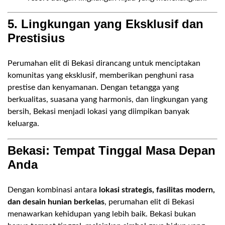
5. Lingkungan yang Eksklusif dan
Prestisius
Perumahan elit di Bekasi dirancang untuk menciptakan
komunitas yang eksklusif, memberikan penghuni rasa
prestise dan kenyamanan. Dengan tetangga yang
berkualitas, suasana yang harmonis, dan lingkungan yang
bersih, Bekasi menjadi lokasi yang diimpikan banyak
keluarga.
Bekasi: Tempat Tinggal Masa Depan
Anda
Dengan kombinasi antara
lokasi strategis, fasilitas modern,
dan desain hunian berkelas
, perumahan elit di Bekasi
menawarkan kehidupan yang lebih baik. Bekasi bukan