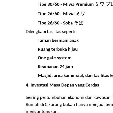
ミワ プ
Tipe 30/60 - Miwa Premium
ミワ
Tipe 2
6
/60
-
Miwa
そば
Tipe 2
6
/60
-
Soba
Dilengkapi fasilitas seperti:
Taman bermain anak
Ruang terbuka hijau
One gate system
Keamanan 24 jam
Masjid, area komersial, dan fasilitas 
4. Investasi Masa Depan yang Cerdas
Seiring pertumbuhan ekonomi dan kawasan indu
Rumah di Cikarang bukan hanya menjadi tempa
menguntungkan.