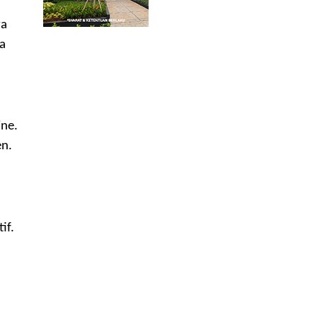
ya
a
ine.
en.
if.