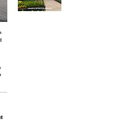
a
g
n
a
ng