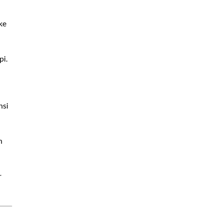
ke
pi.
nsi
n
r