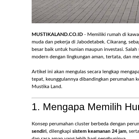
MUSTIKALAND.CO.ID
- Memiliki rumah di kawa
muda dan pekerja di Jabodetabek. Cikarang, sebag
besar baik untuk hunian maupun investasi. Salah
modern dengan lingkungan aman, tertata, dan memi
Artikel ini akan mengulas secara lengkap mengap
tepat, keunggulannya dibandingkan perumahan ko
Mustika Land.
1. Mengapa Memilih Hun
Konsep perumahan cluster berbeda dengan peruma
sendiri
, dilengkapi
sistem keamanan 24 jam
, ser
dan rasa aman yang lebih bagi penghuninya.