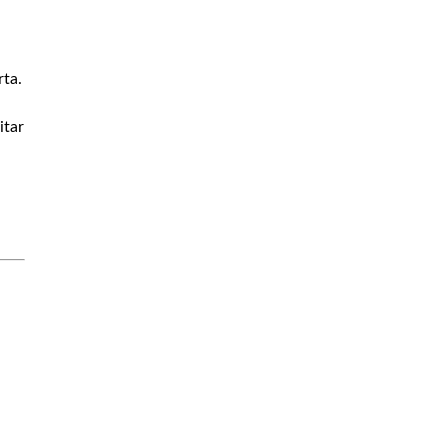
rta.
itar