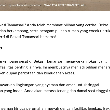
kasi Tamansari? Anda telah membuat pilihan yang cerdas! Bekasi
an berkembang, serta beragam pilihan rumah yang cocok untu
erti di Bekasi Tamansari bersama!
?
berkembang pesat di Bekasi, Tamansari menawarkan lokasi yang
fasilitas penting lainnya. Ini membuatnya menjadi pilihan menar
 kehidupan perkotaan dan kemudahan akses.
warkan lingkungan yang nyaman dan aman untuk tinggal.
an yang indah, Anda akan merasa tenang dan damai saat tinggal 
nyaman hingga perumahan mewah dengan fasilitas lengkap, Bek