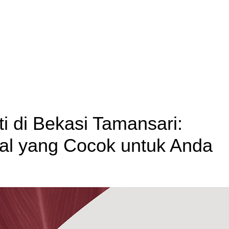
ti di Bekasi Tamansari:
l yang Cocok untuk Anda