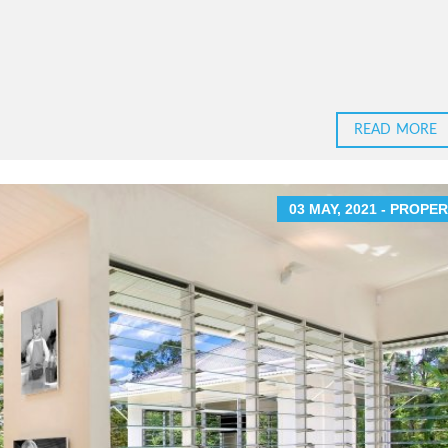
READ MORE
03 MAY, 2021 - PROPER