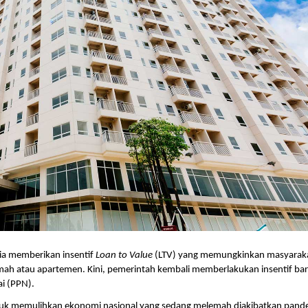
a memberikan insentif 
Loan to Value 
(LTV) yang memungkinkan masyaraka
ah atau apartemen. Kini, pemerintah kembali memberlakukan insentif bar
i (PPN). 
ntuk memulihkan ekonomi nasional yang sedang melemah diakibatkan pande