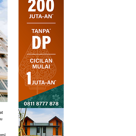
t 
u 
mi 