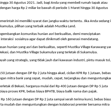
 hingga 30 Agustus 2021. Jadi, bagi Anda yang membeli rumah tapak atau 
dengan harga Rp 2 miliar ke bawah di periode 1 Maret hingga 30 Agustus 
merintah ini memiliki syarat dan jangka waktu tertentu. Jika Anda sedang i
kamulya, pilihan yang terbaik adalah Mustika Land.
gembangkan komunitas hunian asri berkualitas, demi menciptakan 
eraksi  sosialnya agar dapat dinikmati oleh generasi mendatang. 
an hunian yang asri dan berkualitas, seperti Mustika Village Karawang yan
 Bekasi, dan Mustika Village Sukamulya yang terletak di Sukamulya.
ayah yang strategis, yang tidak jauh dari kawasan industri, pintu masuk tol, 
50 jutaan dengan DP Rp 2 juta hingga akad, cicilan KPR Rp 1 jutaan, bebas 
engan mitra bank yang cepat, mudah, cepat, terjangkau dan menguntungka
letak di Bekasi, harganya mulai dari Rp 400 jutaan dengan DP Rp 5 juta 
 biaya proses KPR, bebas biaya BPHTB, biaya balik nama dan pajak.
Rp 160 jutaan dengan DP Rp 2 juta sampai serah terima kunci, bebas biaya
serta mudah dan menguntungkan dengan kolaborasi premier bersama mitra 