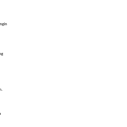
ngin 
g 
n.
 