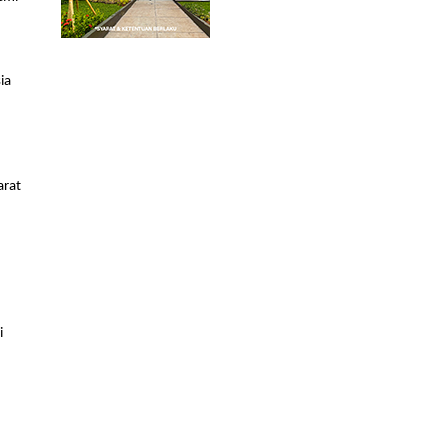
a 
rat 
 