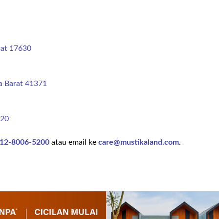
rat 17630
a Barat 41371
320
12-8006-5200
atau email ke
care@mustikaland.com
.