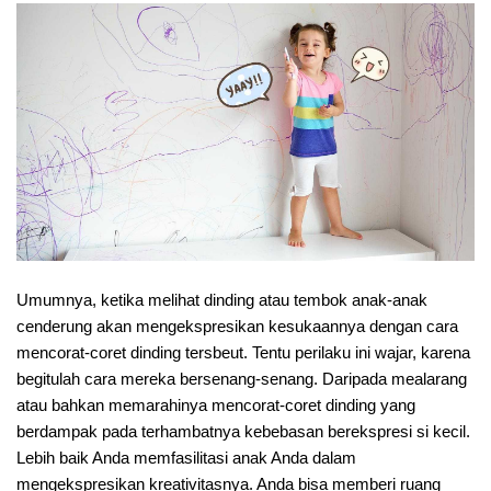
Umumnya, ketika melihat dinding atau tembok anak-anak 
cenderung akan mengekspresikan kesukaannya dengan cara 
mencorat-coret dinding tersbeut. Tentu perilaku ini wajar, karena 
begitulah cara mereka bersenang-senang. Daripada mealarang 
atau bahkan memarahinya mencorat-coret dinding yang 
berdampak pada terhambatnya kebebasan berekspresi si kecil. 
Lebih baik Anda memfasilitasi anak Anda dalam 
mengekspresikan kreativitasnya. Anda bisa memberi ruang 