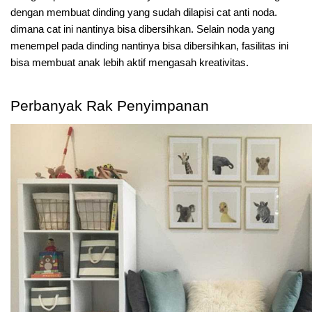
dengan membuat dinding yang sudah dilapisi cat anti noda. 
dimana cat ini nantinya bisa dibersihkan. Selain noda yang 
menempel pada dinding nantinya bisa dibersihkan, fasilitas ini 
bisa membuat anak lebih aktif mengasah kreativitas.
Perbanyak Rak Penyimpanan