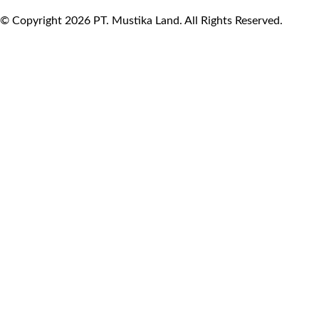
© Copyright 2026 PT. Mustika Land. All Rights Reserved.