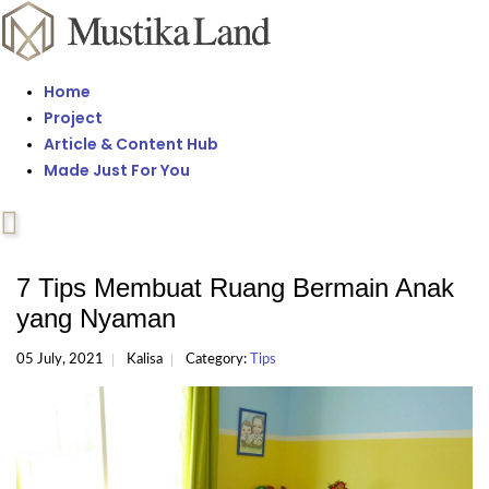
Home
Project
Article & Content Hub
Made Just For You
7 Tips Membuat Ruang Bermain Anak
yang Nyaman
05 July, 2021
Kalisa
Category:
Tips