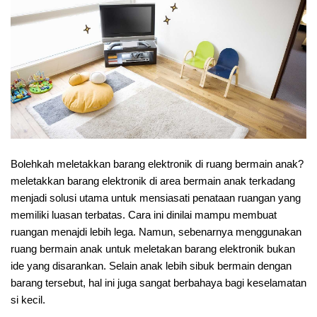
Bolehkah meletakkan barang elektronik di ruang bermain anak? 
meletakkan barang elektronik di area bermain anak terkadang 
menjadi solusi utama untuk mensiasati penataan ruangan yang 
memiliki luasan terbatas. Cara ini dinilai mampu membuat 
ruangan menajdi lebih lega. Namun, sebenarnya menggunakan 
ruang bermain anak untuk meletakan barang elektronik bukan 
ide yang disarankan. Selain anak lebih sibuk bermain dengan 
barang tersebut, hal ini juga sangat berbahaya bagi keselamatan 
si kecil.