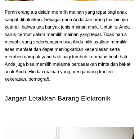
Peran orang tua dalam memilih mainan yang tepat bagi anak 
sangat dibutuhkan. Sebagaimana Anda dan orang tua lainnya 
ketahui, bahwa ada banyak jenis mainan anak. Untuk itu Anda 
harus cermat dalam memilih mainan yang tepat. Tidak harus 
mewah, yang sederhanapun bisa Anda pilih asalkan memiliki 
asas manfaat dan dapat meningkatkan kecerdasan serta 
memberi dampak yang baik bagi tumbuh kembang buah hati. 
Anda juga bisa memilih maianna berdasarkan minta dan bakat 
anak Anda. Hindari mainan yang mengandung konten 
kekerasan, pornografi.
Jangan Letakkan Barang Elektronik