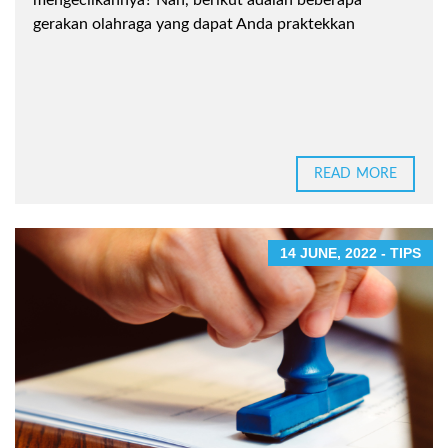
gerakan olahraga yang dapat Anda praktekkan
READ MORE
14 JUNE, 2022 - TIPS