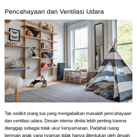
Pencahayaan dan Ventilasi Udara
Tak sedikit orang tua yang mengabaikan masalah pencahayaan 
dan ventilasi udara. Desain interior dinilai lebih penting karena 
dianggap sebagai tolak ukur kenyamanan. Padahal ruang 
bermain anak yang nyaman tidak hanya ditentukan oleh desain 