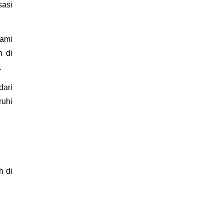
asi 
ami 
 di 
 
ari 
uhi 
 di 