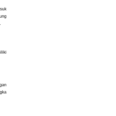
suk 
ng 
.
iki 
gan 
gka 