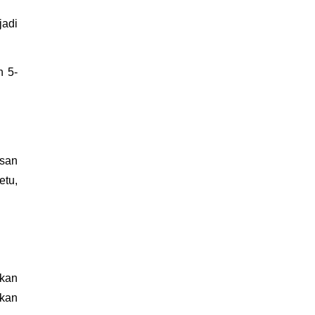
adi 
n 5-
san 
tu, 
kan 
kan 