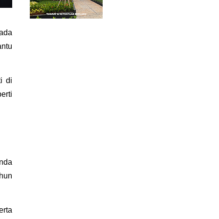
ada 
ntu 
 di 
rti 
nda 
hun 
rta 