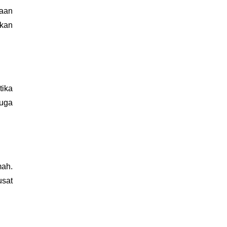
aan 
kan 
ika 
uga 
ah. 
sat 