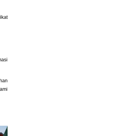
kat 
asi 
han 
ami 