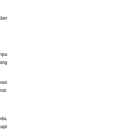
dan 
npa 
ang 
asi 
rat.
da. 
api 