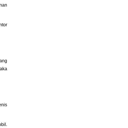
. Jika Anda memiliki kesibukan yang padat, maka akan sangat tepat memilih layanan 
tor 
ang 
aka 
nis 
il. 