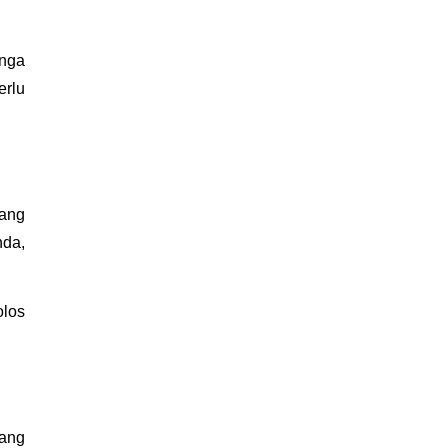
nga 
rlu 
ng 
a, 
los 
ang 