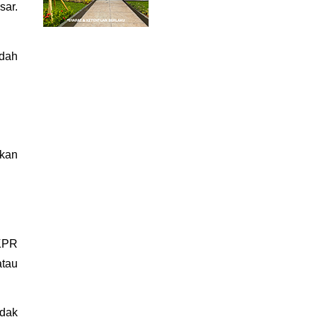
ar. 
dah 
kan 
PR 
tau 
dak 