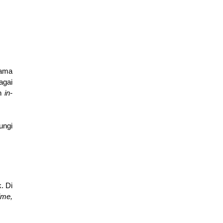
ama 
agai 
n 
in-
ngi 
. Di 
ime, 