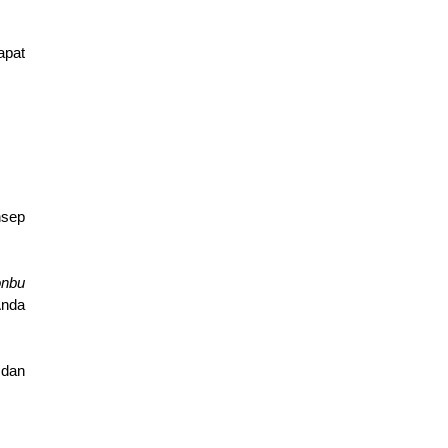
pat 
sep 
nbu 
nda 
dan 