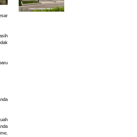
sar 
sih 
dak 
aru 
nda 
uah 
nda 
Kintan special sauce, salt pepper & lime, 