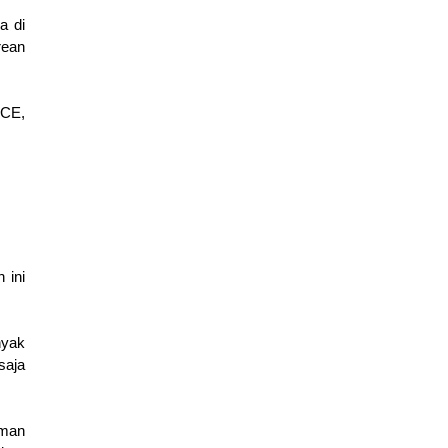
 di 
ean 
CE, 
ini 
yak 
aja 
man 