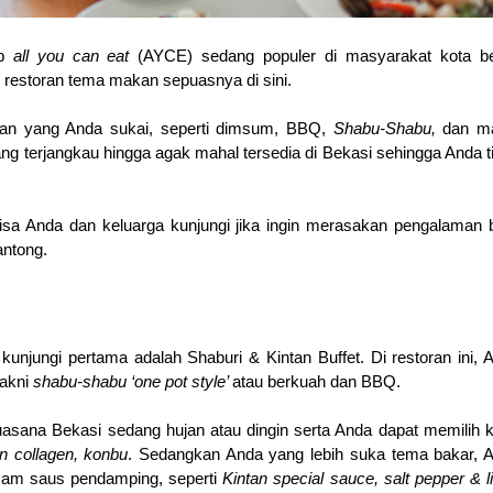
p 
all you can eat 
(AYCE) sedang populer di masyarakat kota be
i restoran tema makan sepuasnya di sini.
n yang Anda sukai, seperti dimsum, BBQ, 
Shabu-Shabu, 
dan ma
ang terjangkau hingga agak mahal tersedia di Bekasi sehingga Anda ti
isa Anda dan keluarga kunjungi jika ingin merasakan pengalaman b
antong.
kunjungi pertama adalah Shaburi & Kintan Buffet. Di restoran ini, A
akni 
shabu-shabu ‘one pot style’ 
atau berkuah dan BBQ. 
uasana Bekasi sedang hujan atau dingin serta Anda dapat memilih k
en collagen, konbu
. Sedangkan Anda yang lebih suka tema bakar, A
am saus pendamping, seperti 