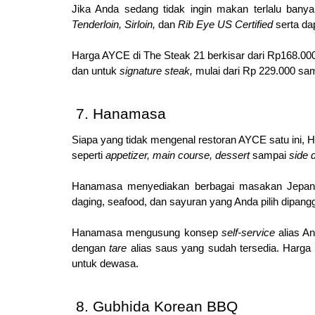
Jika Anda sedang tidak ingin makan terlalu ban
Tenderloin, Sirloin, 
dan 
Rib Eye US Certified 
serta da
Harga AYCE di The Steak 21 berkisar dari Rp168.000
dan untuk 
signature steak, 
mulai dari Rp 229.000 sa
Hanamasa
Siapa yang tidak mengenal restoran AYCE satu ini,
seperti 
appetizer, main course, dessert 
sampai 
side 
Hanamasa menyediakan berbagai masakan Jepang
daging, seafood, dan sayuran yang Anda pilih dipa
Hanamasa mengusung konsep 
self-service 
alias A
dengan 
tare 
alias saus yang sudah tersedia. Harga
untuk dewasa.
Gubhida Korean BBQ