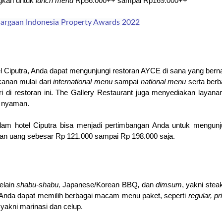
gkan untuk 
lunch menu 
Rp56.000++ sampai Rp169.000++
hargaan Indonesia Property Awards 2022
l Ciputra, Anda dapat mengunjungi restoran AYCE di sana yang bern
nan mulai dari 
international menu 
sampai 
national menu 
serta berb
i di restoran ini. The Gallery Restaurant juga menyediakan layana
h nyaman.
lam hotel Ciputra bisa menjadi pertimbangan Anda untuk mengunju
kan uang sebesar Rp 121.000 sampai Rp 198.000 saja.
lain 
shabu-shabu, 
Japanese/Korean BBQ
, 
dan
 dimsum
, yakni steak
 Anda dapat memilih berbagai macam menu paket, seperti 
regular, pr
, yakni marinasi dan celup.