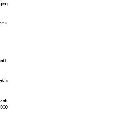
dengan pilihan daging 
YCE 
if, 
akni 
sak 
000 