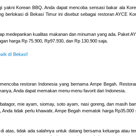
i yakni Korean BBQ. Anda dapat mencoba sensasi bakar ala Korea
ng berlokasi di Bekasi Timur ini disebut sebagai restoran AYCE Kor
ap medepankan kualitas makanan dan minuman yang ada. Paket AY
dengan harga Rp 75.900, Rp97.930, dan Rp 130.900 saja.
ik di Bekasi!
 mencoba restoran Indonesia yang bernama Ampe Begah. Restoran 
manya, Anda dapat memakan menu-menu favorit dari Indonesia.
tagor, mie ayam, siomay, soto ayam, nasi goreng, dan masih ban
ga, Anda tidak perlu khawatir, Ampe Begah mematok harga Rp35.000 s
di atas, tidak ada salahnya untuk datang bersama keluarga atau te