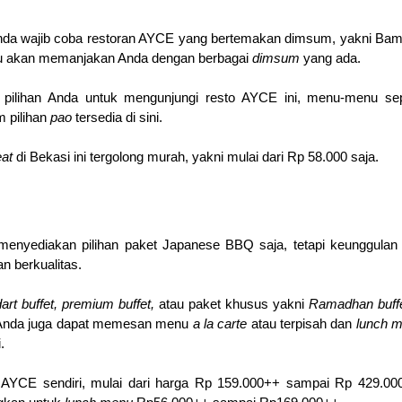
nda wajib coba restoran AYCE yang bertemakan dimsum, yakni Bam
ku akan memanjakan Anda dengan berbagai 
dimsum 
yang ada.
 pilihan 
pao 
tersedia di sini. 
at 
di Bekasi ini tergolong murah, yakni mulai dari Rp 58.000 saja.
enyediakan pilihan paket Japanese BBQ saja, tetapi keunggulan d
n berkualitas.
art buffet, premium buffet, 
atau paket khusus yakni 
Ramadhan buffe
 Anda juga dapat memesan menu 
a la carte 
atau terpisah dan 
.
 AYCE sendiri, mulai dari harga Rp 159.000++ sampai Rp 429.000