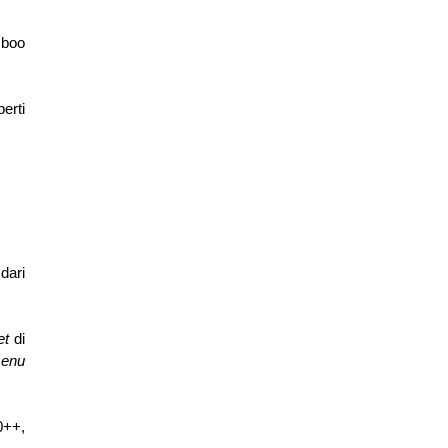
boo 
Pilihan menu yang lumayan lengkap bisa menjadi pilihan Anda untuk mengunjungi resto AYCE ini, menu-menu seperti 
ari 
t 
di 
lunch menu 
++, 