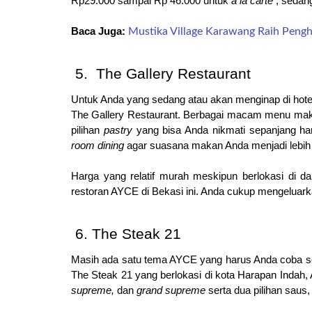
Rp29.000 sampai Rp 46.000 untuk 
a la carte 
, sedan
Baca Juga: 
Mustika Village Karawang Raih Peng
 The Gallery Restaurant
Untuk Anda yang sedang atau akan menginap di hote
The Gallery Restaurant. 
Berbagai macam menu maka
pilihan 
pastry
 yang bisa Anda nikmati sepanjang har
room dining 
agar suasana makan Anda menjadi lebi
Harga yang relatif murah meskipun berlokasi di da
restoran AYCE di Bekasi ini. Anda cukup mengeluar
The Steak 21
Masih ada satu tema AYCE yang harus Anda coba se
The Steak 21 yang berlokasi di kota Harapan Indah,
supreme, 
dan 
grand supreme
 serta dua pilihan saus