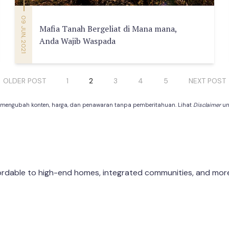
09 JUN, 2021
Mafia Tanah Bergeliat di Mana mana,
Anda Wajib Waspada
OLDER POST
1
2
3
4
5
NEXT POST
 mengubah konten, harga, dan penawaran tanpa pemberitahuan. Lihat
Disclaimer
unt
dable to high-end homes, integrated communities, and more f