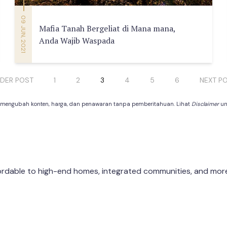
09 JUN, 2021
Mafia Tanah Bergeliat di Mana mana,
Anda Wajib Waspada
DER POST
1
2
3
4
5
6
NEXT P
 mengubah konten, harga, dan penawaran tanpa pemberitahuan. Lihat
Disclaimer
unt
dable to high-end homes, integrated communities, and more f