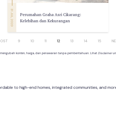
31 JUL, 2023
Perumahan Graha Asri Cikarang:
Kelebihan dan Kekurangan
POST
9
10
11
12
13
14
15
NE
 mengubah konten, harga, dan penawaran tanpa pemberitahuan. Lihat
Disclaimer
unt
dable to high-end homes, integrated communities, and more f