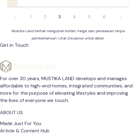
1
2
3
4
5
6
‹
›
Mustika Land berhak mengubah konten, harga, dan penawaran tanpa
pemberitahuan. Lihat
Disclaimer
untuk detail.
Get in Touch
For over 30 years, MUSTIKA LAND develops and manages
affordable to high-end homes, integrated communities, and
more for the purpose of elevating lifestyles and improving
the lives of everyone we touch.
ABOUT US
Made Just For You
Article & Content Hub