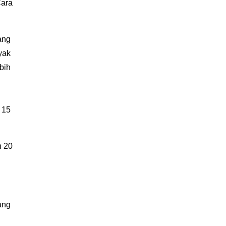
ra 
ng 
ak 
ih 
 15 
 20 
ng 