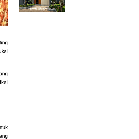
ing 
ksi 
. Artikel ini akan membahas tentang 
kel 
tuk 
ang 