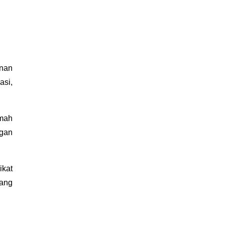
nan 
si, 
mah 
gan 
kat 
ang 