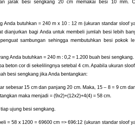
an jarak besi sengkang 20 cm memakai besi 10 mm. Ca
 Anda butuhkan = 240 m x 10 : 12 m (ukuran standar sloof ya
at dianjurkan bagi Anda untuk membeli jumlah besi lebih bany
k penguat sambungan sehingga membutuhkan besi pokok leb
ang Anda butuhkan = 240 m : 0,2 = 1.200 buah besi sengkang.
pa beton cor di sekelilingnya setebal 4 cm. Apabila ukuran sloof
uah besi sengkang jika Anda bentangkan:
ebar sebesar 15 cm dan panjang 20 cm. Maka, 15 – 8 = 9 cm dan
ntangkan maka menjadi = (9x2)+(12x2)+4(4) = 58 cm.
tiap ujung besi sengkang.
li = 58 x 1200 = 69600 cm => 696:12 (ukuran standar sloof ya