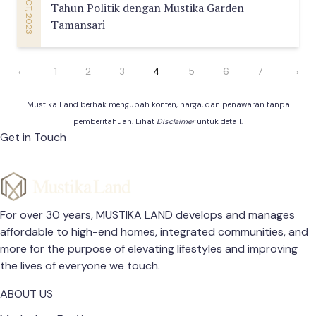
24 OCT, 2023
Tahun Politik dengan Mustika Garden
Tamansari
1
2
3
4
5
6
7
‹
›
Mustika Land berhak mengubah konten, harga, dan penawaran tanpa
pemberitahuan. Lihat
Disclaimer
untuk detail.
Get in Touch
For over 30 years, MUSTIKA LAND develops and manages
affordable to high-end homes, integrated communities, and
more for the purpose of elevating lifestyles and improving
the lives of everyone we touch.
ABOUT US