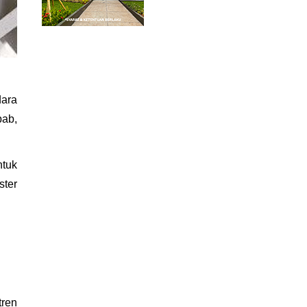
ara 
ab, 
tuk 
ter 
ren 