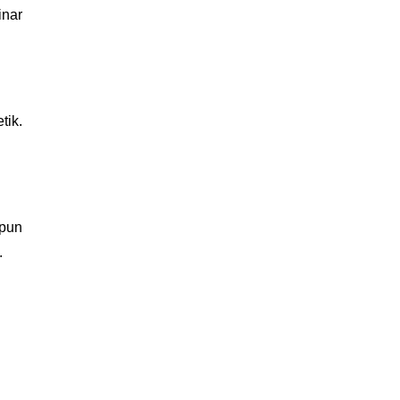
nar 
ik. 
pun 
.