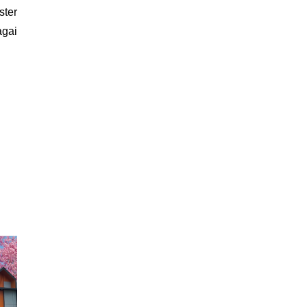
ter 
gai 