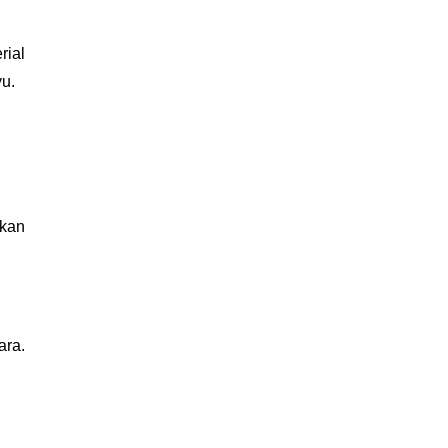
ial 
yu.
kan 
ra. 