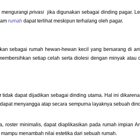
it mengurangi 
privasi  
jika digunakan sebagai dinding pagar. Le
lam 
rumah
 dapat terlihat meskipun terhalang oleh pagar.
tkan sebagai rumah hewan-hewan kecil yang bersarang di ant
embersihkan setiap celah serta diolesi dengan minyak atau o
er tidak dapat dijadikan sebagai dinding utama. Hal ini dikarena
 dapat menyangga atap secara sempurna layaknya sebuah dind
 roster minimalis, dapat diaplikasikan pada rumah impian An
er mampu menambah nilai estetika dari sebuah rumah.