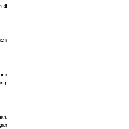
 di 
kan 
pun 
ng. 
ah. 
gan 