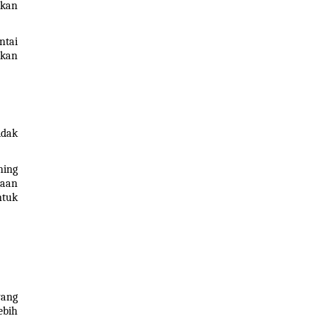
kan 
tai 
kan 
dak 
ing 
aan 
tuk 
ang 
bih 