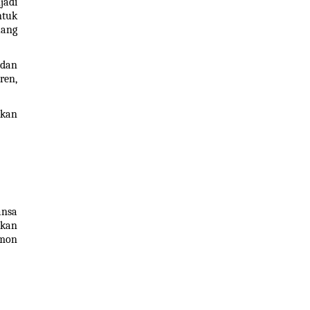
adi 
tuk 
ang 
dan 
en, 
kan 
nsa 
kan 
mon 