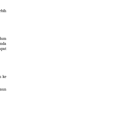
bih 
lum 
nda 
pat 
 ke 
mun 