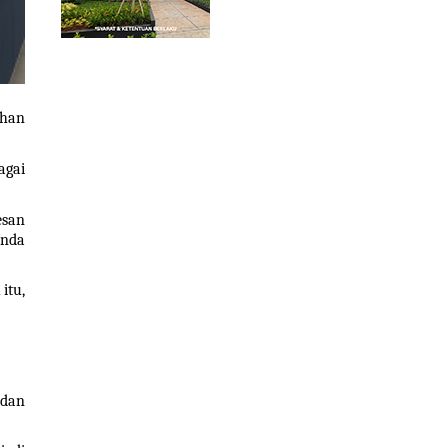
han 
gai 
san 
nda 
tu, 
dan 