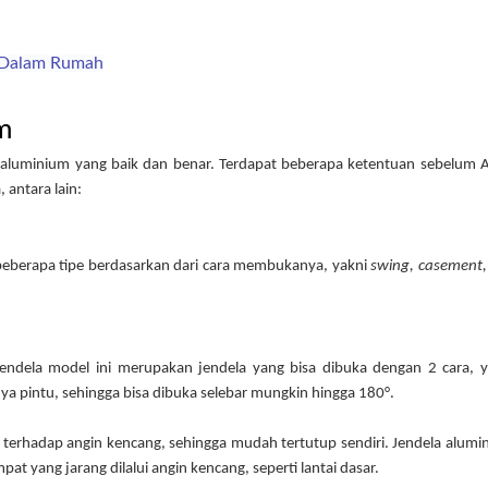
g Dalam Rumah
um
a aluminium yang baik dan benar. Terdapat beberapa ketentuan sebelum A
 antara lain:
 beberapa tipe berdasarkan dari cara membukanya, yakni 
swing, casement,
Jendela model ini merupakan jendela yang bisa dibuka dengan 2 cara, ya
ya pintu, sehingga bisa dibuka selebar mungkin hingga 180°. 
 terhadap angin kencang, sehingga mudah tertutup sendiri. Jendela alumin
t yang jarang dilalui angin kencang, seperti lantai dasar.