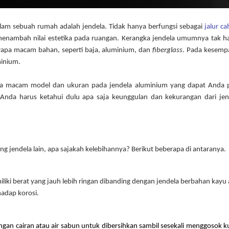
lam sebuah rumah adalah jendela. Tidak hanya berfungsi sebagai 
jalur ca
 menambah nilai estetika pada ruangan. Kerangka jendela umumnya tak ha
berapa macam bahan, seperti baja, aluminium, dan 
fiberglass
. Pada kesempa
minium.
a macam model dan ukuran pada jendela aluminium yang dapat Anda pil
Anda harus ketahui dulu apa saja keunggulan dan kekurangan dari jend
g jendela lain, apa sajakah kelebihannya? Berikut beberapa di antaranya.
ki berat yang jauh lebih ringan dibanding dengan jendela berbahan kayu a
hadap korosi.
an cairan atau air sabun untuk dibersihkan sambil sesekali menggosok ku