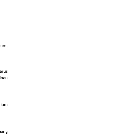
um, 
rus 
inan 
ium 
ang 