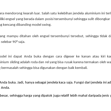
a mendorong kearah luar. Salah satu kelebihan jendela aluminium ini terl
liki engsel yang berada dalam posisi tersembunyi sehingga sulit dibongkar 
ng kencang dibanding model swing. 
ang mampu ditahan oleh engsel tersembunyi tersebut, sehingga tidak da
 selebar 90
°
 saja.
odel ini dapat Anda buka dengan cara digeser ke kanan atau kiri kar
inium sliding adalah roda dan rel yang bisa rusak karena termakan oleh wa
ng bermasalah sehingga bisa digunakan dengan baik kembali.
nda buka. Jadi, hanya sebagai jendela kaca saja. Fungsi dari jendela ini ad
 Anda. 
sar, sehingga harga yang dipatok juga relatif lebih mahal daripada jenis 