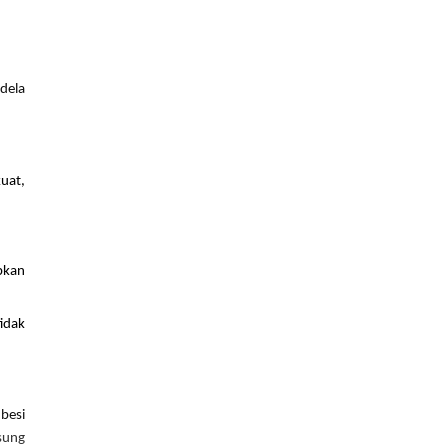
ela 
at, 
kan 
idak 
esi 
ung 