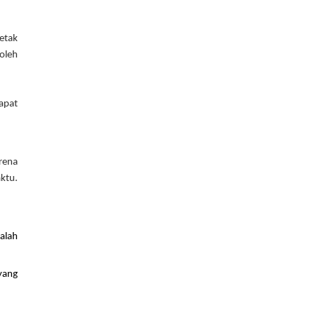
etak 
oleh 
pat 
ena 
ktu. 
alah 
yang 