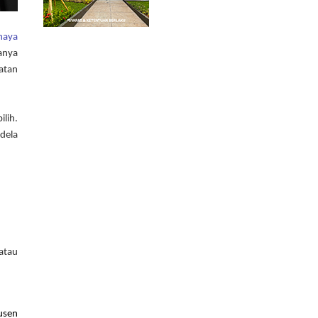
haya 
nya 
tan 
ih. 
ela 
tau 
sen 