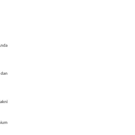
nda 
 
dan 
kni 
ium 