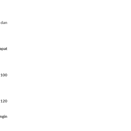
dan 
pat 
100 
120 
gin 