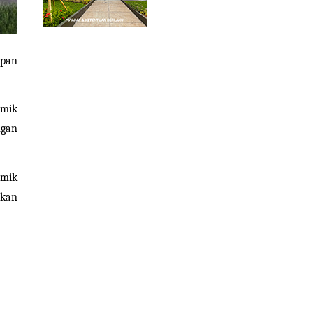
pan 
mik 
gan 
mik 
kan 