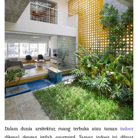
Dalam dunia arsitektur, ruang terbuka atau taman 
indoor
dikenal dengan istilah 
courtyard
. Taman indoor ini dibuat 