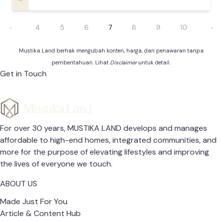
4
5
6
7
8
9
10
‹
›
Mustika Land berhak mengubah konten, harga, dan penawaran tanpa
pemberitahuan. Lihat
Disclaimer
untuk detail.
Get in Touch
For over 30 years, MUSTIKA LAND develops and manages
affordable to high-end homes, integrated communities, and
more for the purpose of elevating lifestyles and improving
the lives of everyone we touch.
ABOUT US
Made Just For You
Article & Content Hub